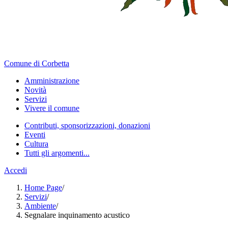
Comune di Corbetta
Amministrazione
Novità
Servizi
Vivere il comune
Contributi, sponsorizzazioni, donazioni
Eventi
Cultura
Tutti gli argomenti...
Accedi
Home Page
/
Servizi
/
Ambiente
/
Segnalare inquinamento acustico