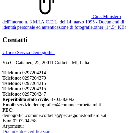
Circ. Ministero
dell'Interno n. 3 M.I.A.C.E.L. del 14 marzo 1995 - Documenti di
identità personale ed autenticazione di fotografie.other (14.54 KB)
Contatti
Ufficio Servizi Demografici
Via C. Cattaneo, 25, 20011 Corbetta MI, Italia
Telefono:
0297204214
Telefono:
0297204279
Telefono:
0297204215
Telefono:
0297204315
Telefono:
0297204247
Reperibilità stato civile:
3703382092
Email:
servizio.demografico@comune.corbetta.mi.it
PEC:
demografici.comune.corbetta@pec.regione.lombardia.it
Fax:
0297204258
Argomenti:
Documenti e certificazioni