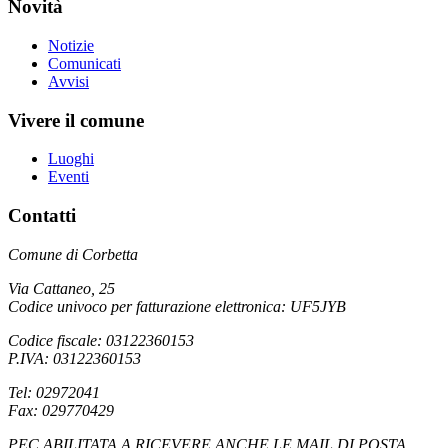
Novità
Notizie
Comunicati
Avvisi
Vivere il comune
Luoghi
Eventi
Contatti
Comune di Corbetta
Via Cattaneo, 25
Codice univoco per fatturazione elettronica: UF5JYB
Codice fiscale: 03122360153
P.IVA: 03122360153
Tel: 02972041
Fax: 029770429
PEC ABILITATA A RICEVERE ANCHE LE MAIL DI POSTA