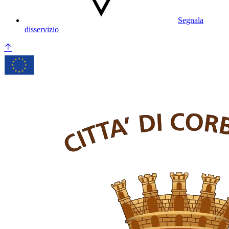
Segnala
disservizio