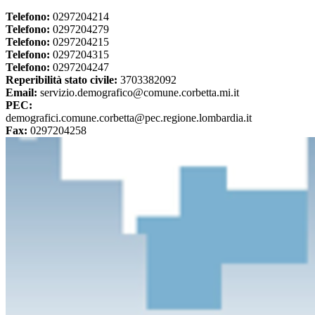
Telefono:
0297204214
Telefono:
0297204279
Telefono:
0297204215
Telefono:
0297204315
Telefono:
0297204247
Reperibilità stato civile:
3703382092
Email:
servizio.demografico@comune.corbetta.mi.it
PEC:
demografici.comune.corbetta@pec.regione.lombardia.it
Fax:
0297204258