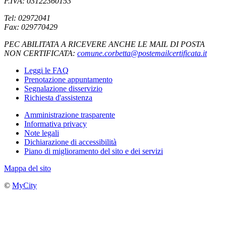
P.IVA: 03122360153
Tel: 02972041
Fax: 029770429
PEC ABILITATA A RICEVERE ANCHE LE MAIL DI POSTA
NON CERTIFICATA:
comune.corbetta@postemailcertificata.it
Leggi le FAQ
Prenotazione appuntamento
Segnalazione disservizio
Richiesta d'assistenza
Amministrazione trasparente
Informativa privacy
Note legali
Dichiarazione di accessibilità
Piano di miglioramento del sito e dei servizi
Mappa del sito
©
MyCity