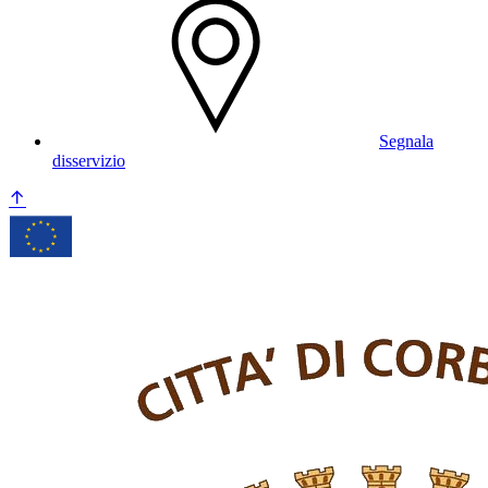
Segnala
disservizio