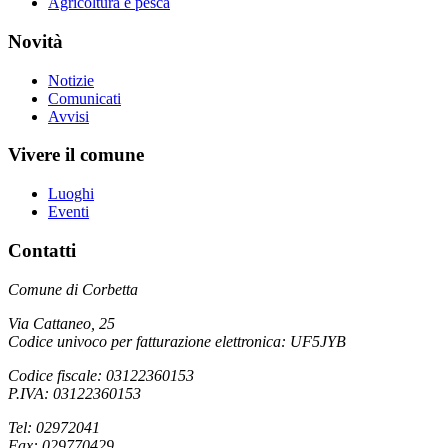
Agricoltura e pesca
Novità
Notizie
Comunicati
Avvisi
Vivere il comune
Luoghi
Eventi
Contatti
Comune di Corbetta
Via Cattaneo, 25
Codice univoco per fatturazione elettronica: UF5JYB
Codice fiscale: 03122360153
P.IVA: 03122360153
Tel: 02972041
Fax: 029770429