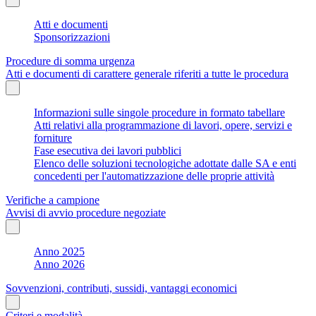
Atti e documenti
Sponsorizzazioni
Procedure di somma urgenza
Atti e documenti di carattere generale riferiti a tutte le procedura
Informazioni sulle singole procedure in formato tabellare
Atti relativi alla programmazione di lavori, opere, servizi e
forniture
Fase esecutiva dei lavori pubblici
Elenco delle soluzioni tecnologiche adottate dalle SA e enti
concedenti per l'automatizzazione delle proprie attività
Verifiche a campione
Avvisi di avvio procedure negoziate
Anno 2025
Anno 2026
Sovvenzioni, contributi, sussidi, vantaggi economici
Criteri e modalità