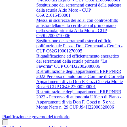
Sostituzione dei serramenti esterni della palestra
della scuola Aldo Moro - CUP
C69J21015450001
Messa in sicurezza dei solai con controsoffitto
antisfondellamento certificato al primo piano
della scuola primaria Aldo Moro - CUP
C69I22000710006
Sostituzione dei serramenti esterni edificio
polifunzionale Piazza Don Cermenati - Cerello -
CUP C62G19001270005
Riqualificazione ed efficientamento energetico
dei serramenti della scuola primaria "La
Favorita" CUP C64D22002080006
Ristrutturazione degli appartamenti ERP PNRR
2022 Percorso di autonomia Comune di Corbetta
Appartamenti di via Don F. Cozzi 5 e via Monte
Rosa 6 CUP C64H22000290001
Ristrutturazione degli appartamenti ERP PNRR
2022 - Percorso di autonomia Ufficio di Piano -
Appartamenti di via Don F. Cozzi n. 5 e via
Monte Nero n. 29 CUP J94H22000320006
Pianificazione e governo del territorio