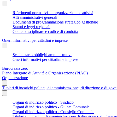
Riferimenti normativi su organizzazione e attività
Atti amministrativi generali
Documenti di programmazione strategico gestionale
Statuti e leggi regionali
Codice disciplinare e codice di condotta
Oneri informativi per cittadini e imprese
Scadenzario obblighi amministrativi
Oneri informativi per cittadini e imprese
Burocrazia zero
Piano Integrato di Attività e Organizzazione (PIAO)
Organizzazione
Titolari di incarichi politici, di amministrazione, di direzione o di gov
Organi di indirizzo politico - Sindaco
Organi di indirizzo politico - Giunta Comunale
Organi di indirizzo politico - Consiglio Comunale
Titolari di incarichi di amministrazione di direzione o di govern