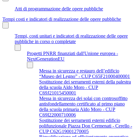
Atti di programmazione delle opere pubbliche
Tempi costi e indicatori di realizzazione delle opere pubbliche
Tempi, costi unitari e indicatori di realizzazione delle opere
pubbliche in corso o completate
Progetti PNRR finanziati dall'Unione europea -
NextGenerationEU
Messa in sicurezza e restauro dell’edificio
“Museo del Legno” - CUP C65F21000400001
Sostituzione dei serramenti esterni della palestra
della scuola Aldo Moro - CUP
C69J21015450001
Messa in sicurezza dei solai con controsoffitto
antisfondellamento certificato al primo piano
della scuola primaria Aldo Moro - CUP
C69I22000710006
Sostituzione dei serramenti esterni edificio
polifunzionale Piazza Don Cermenati - Cerello -
CUP C62G19001270005
Riqualificazione ed efficientamento energetico