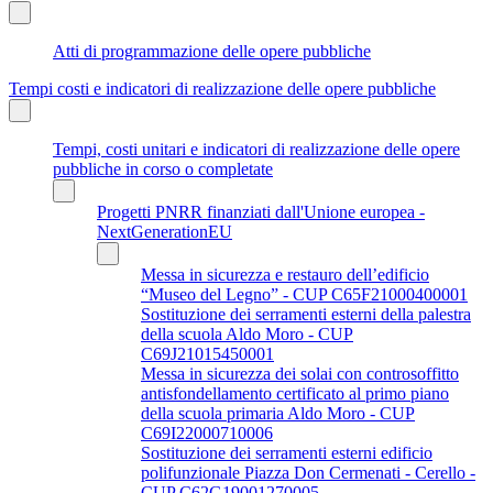
Atti di programmazione delle opere pubbliche
Tempi costi e indicatori di realizzazione delle opere pubbliche
Tempi, costi unitari e indicatori di realizzazione delle opere
pubbliche in corso o completate
Progetti PNRR finanziati dall'Unione europea -
NextGenerationEU
Messa in sicurezza e restauro dell’edificio
“Museo del Legno” - CUP C65F21000400001
Sostituzione dei serramenti esterni della palestra
della scuola Aldo Moro - CUP
C69J21015450001
Messa in sicurezza dei solai con controsoffitto
antisfondellamento certificato al primo piano
della scuola primaria Aldo Moro - CUP
C69I22000710006
Sostituzione dei serramenti esterni edificio
polifunzionale Piazza Don Cermenati - Cerello -
CUP C62G19001270005