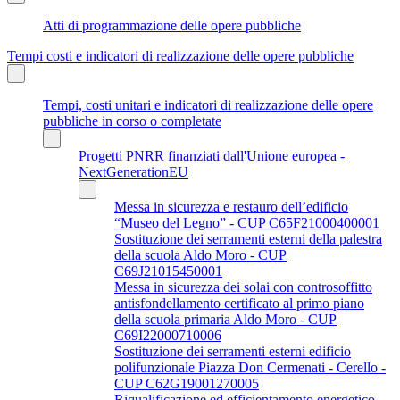
Atti di programmazione delle opere pubbliche
Tempi costi e indicatori di realizzazione delle opere pubbliche
Tempi, costi unitari e indicatori di realizzazione delle opere
pubbliche in corso o completate
Progetti PNRR finanziati dall'Unione europea -
NextGenerationEU
Messa in sicurezza e restauro dell’edificio
“Museo del Legno” - CUP C65F21000400001
Sostituzione dei serramenti esterni della palestra
della scuola Aldo Moro - CUP
C69J21015450001
Messa in sicurezza dei solai con controsoffitto
antisfondellamento certificato al primo piano
della scuola primaria Aldo Moro - CUP
C69I22000710006
Sostituzione dei serramenti esterni edificio
polifunzionale Piazza Don Cermenati - Cerello -
CUP C62G19001270005
Riqualificazione ed efficientamento energetico