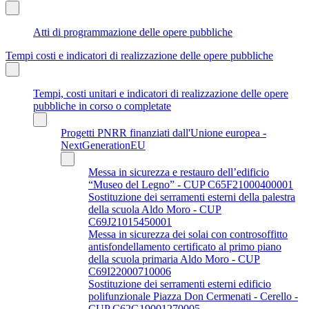
Atti di programmazione delle opere pubbliche
Tempi costi e indicatori di realizzazione delle opere pubbliche
Tempi, costi unitari e indicatori di realizzazione delle opere
pubbliche in corso o completate
Progetti PNRR finanziati dall'Unione europea -
NextGenerationEU
Messa in sicurezza e restauro dell’edificio
“Museo del Legno” - CUP C65F21000400001
Sostituzione dei serramenti esterni della palestra
della scuola Aldo Moro - CUP
C69J21015450001
Messa in sicurezza dei solai con controsoffitto
antisfondellamento certificato al primo piano
della scuola primaria Aldo Moro - CUP
C69I22000710006
Sostituzione dei serramenti esterni edificio
polifunzionale Piazza Don Cermenati - Cerello -
CUP C62G19001270005