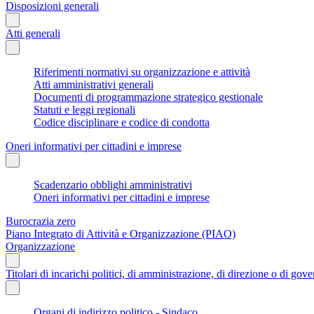
Disposizioni generali
Atti generali
Riferimenti normativi su organizzazione e attività
Atti amministrativi generali
Documenti di programmazione strategico gestionale
Statuti e leggi regionali
Codice disciplinare e codice di condotta
Oneri informativi per cittadini e imprese
Scadenzario obblighi amministrativi
Oneri informativi per cittadini e imprese
Burocrazia zero
Piano Integrato di Attività e Organizzazione (PIAO)
Organizzazione
Titolari di incarichi politici, di amministrazione, di direzione o di gov
Organi di indirizzo politico - Sindaco