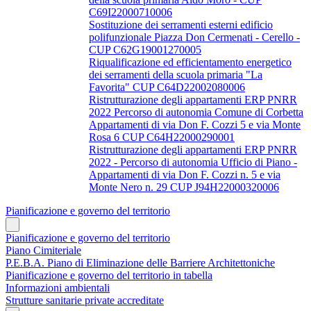
C69I22000710006
Sostituzione dei serramenti esterni edificio
polifunzionale Piazza Don Cermenati - Cerello -
CUP C62G19001270005
Riqualificazione ed efficientamento energetico
dei serramenti della scuola primaria "La
Favorita" CUP C64D22002080006
Ristrutturazione degli appartamenti ERP PNRR
2022 Percorso di autonomia Comune di Corbetta
Appartamenti di via Don F. Cozzi 5 e via Monte
Rosa 6 CUP C64H22000290001
Ristrutturazione degli appartamenti ERP PNRR
2022 - Percorso di autonomia Ufficio di Piano -
Appartamenti di via Don F. Cozzi n. 5 e via
Monte Nero n. 29 CUP J94H22000320006
Pianificazione e governo del territorio
Pianificazione e governo del territorio
Piano Cimiteriale
P.E.B.A. Piano di Eliminazione delle Barriere Architettoniche
Pianificazione e governo del territorio in tabella
Informazioni ambientali
Strutture sanitarie private accreditate