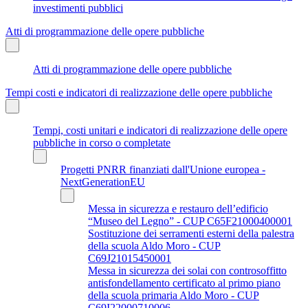
investimenti pubblici
Atti di programmazione delle opere pubbliche
Atti di programmazione delle opere pubbliche
Tempi costi e indicatori di realizzazione delle opere pubbliche
Tempi, costi unitari e indicatori di realizzazione delle opere
pubbliche in corso o completate
Progetti PNRR finanziati dall'Unione europea -
NextGenerationEU
Messa in sicurezza e restauro dell’edificio
“Museo del Legno” - CUP C65F21000400001
Sostituzione dei serramenti esterni della palestra
della scuola Aldo Moro - CUP
C69J21015450001
Messa in sicurezza dei solai con controsoffitto
antisfondellamento certificato al primo piano
della scuola primaria Aldo Moro - CUP
C69I22000710006