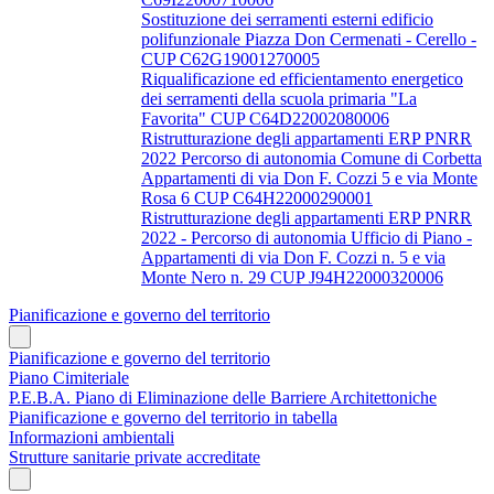
Sostituzione dei serramenti esterni edificio
polifunzionale Piazza Don Cermenati - Cerello -
CUP C62G19001270005
Riqualificazione ed efficientamento energetico
dei serramenti della scuola primaria "La
Favorita" CUP C64D22002080006
Ristrutturazione degli appartamenti ERP PNRR
2022 Percorso di autonomia Comune di Corbetta
Appartamenti di via Don F. Cozzi 5 e via Monte
Rosa 6 CUP C64H22000290001
Ristrutturazione degli appartamenti ERP PNRR
2022 - Percorso di autonomia Ufficio di Piano -
Appartamenti di via Don F. Cozzi n. 5 e via
Monte Nero n. 29 CUP J94H22000320006
Pianificazione e governo del territorio
Pianificazione e governo del territorio
Piano Cimiteriale
P.E.B.A. Piano di Eliminazione delle Barriere Architettoniche
Pianificazione e governo del territorio in tabella
Informazioni ambientali
Strutture sanitarie private accreditate