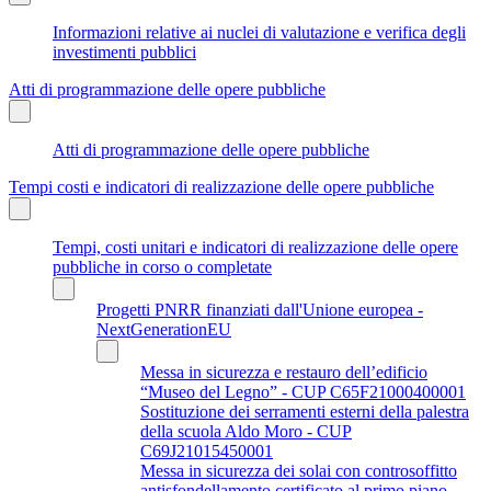
Informazioni relative ai nuclei di valutazione e verifica degli
investimenti pubblici
Atti di programmazione delle opere pubbliche
Atti di programmazione delle opere pubbliche
Tempi costi e indicatori di realizzazione delle opere pubbliche
Tempi, costi unitari e indicatori di realizzazione delle opere
pubbliche in corso o completate
Progetti PNRR finanziati dall'Unione europea -
NextGenerationEU
Messa in sicurezza e restauro dell’edificio
“Museo del Legno” - CUP C65F21000400001
Sostituzione dei serramenti esterni della palestra
della scuola Aldo Moro - CUP
C69J21015450001
Messa in sicurezza dei solai con controsoffitto
antisfondellamento certificato al primo piano