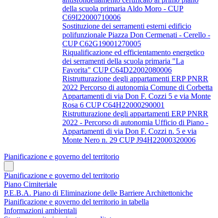
della scuola primaria Aldo Moro - CUP
C69I22000710006
Sostituzione dei serramenti esterni edificio
polifunzionale Piazza Don Cermenati - Cerello -
CUP C62G19001270005
Riqualificazione ed efficientamento energetico
dei serramenti della scuola primaria "La
Favorita" CUP C64D22002080006
Ristrutturazione degli appartamenti ERP PNRR
2022 Percorso di autonomia Comune di Corbetta
Appartamenti di via Don F. Cozzi 5 e via Monte
Rosa 6 CUP C64H22000290001
Ristrutturazione degli appartamenti ERP PNRR
2022 - Percorso di autonomia Ufficio di Piano -
Appartamenti di via Don F. Cozzi n. 5 e via
Monte Nero n. 29 CUP J94H22000320006
Pianificazione e governo del territorio
Pianificazione e governo del territorio
Piano Cimiteriale
P.E.B.A. Piano di Eliminazione delle Barriere Architettoniche
Pianificazione e governo del territorio in tabella
Informazioni ambientali