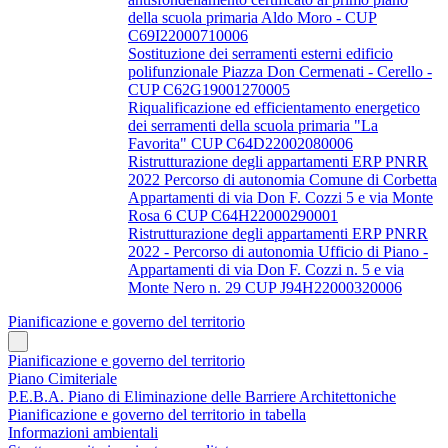
della scuola primaria Aldo Moro - CUP
C69I22000710006
Sostituzione dei serramenti esterni edificio
polifunzionale Piazza Don Cermenati - Cerello -
CUP C62G19001270005
Riqualificazione ed efficientamento energetico
dei serramenti della scuola primaria "La
Favorita" CUP C64D22002080006
Ristrutturazione degli appartamenti ERP PNRR
2022 Percorso di autonomia Comune di Corbetta
Appartamenti di via Don F. Cozzi 5 e via Monte
Rosa 6 CUP C64H22000290001
Ristrutturazione degli appartamenti ERP PNRR
2022 - Percorso di autonomia Ufficio di Piano -
Appartamenti di via Don F. Cozzi n. 5 e via
Monte Nero n. 29 CUP J94H22000320006
Pianificazione e governo del territorio
Pianificazione e governo del territorio
Piano Cimiteriale
P.E.B.A. Piano di Eliminazione delle Barriere Architettoniche
Pianificazione e governo del territorio in tabella
Informazioni ambientali