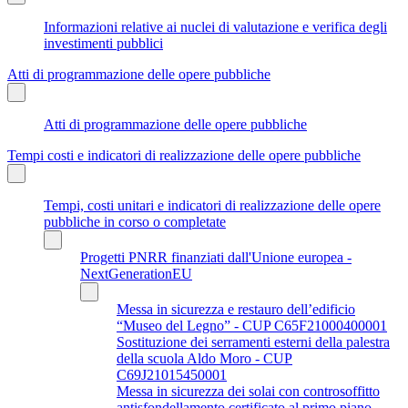
Informazioni relative ai nuclei di valutazione e verifica degli
investimenti pubblici
Atti di programmazione delle opere pubbliche
Atti di programmazione delle opere pubbliche
Tempi costi e indicatori di realizzazione delle opere pubbliche
Tempi, costi unitari e indicatori di realizzazione delle opere
pubbliche in corso o completate
Progetti PNRR finanziati dall'Unione europea -
NextGenerationEU
Messa in sicurezza e restauro dell’edificio
“Museo del Legno” - CUP C65F21000400001
Sostituzione dei serramenti esterni della palestra
della scuola Aldo Moro - CUP
C69J21015450001
Messa in sicurezza dei solai con controsoffitto
antisfondellamento certificato al primo piano