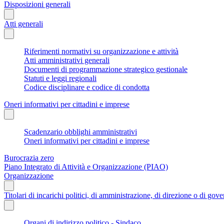
Disposizioni generali
Atti generali
Riferimenti normativi su organizzazione e attività
Atti amministrativi generali
Documenti di programmazione strategico gestionale
Statuti e leggi regionali
Codice disciplinare e codice di condotta
Oneri informativi per cittadini e imprese
Scadenzario obblighi amministrativi
Oneri informativi per cittadini e imprese
Burocrazia zero
Piano Integrato di Attività e Organizzazione (PIAO)
Organizzazione
Titolari di incarichi politici, di amministrazione, di direzione o di gov
Organi di indirizzo politico - Sindaco