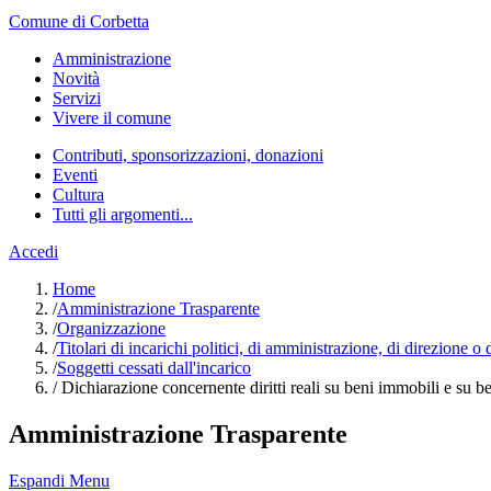
Comune di Corbetta
Amministrazione
Novità
Servizi
Vivere il comune
Contributi, sponsorizzazioni, donazioni
Eventi
Cultura
Tutti gli argomenti...
Accedi
Home
/
Amministrazione Trasparente
/
Organizzazione
/
Titolari di incarichi politici, di amministrazione, di direzione o
/
Soggetti cessati dall'incarico
/
Dichiarazione concernente diritti reali su beni immobili e su beni
Amministrazione Trasparente
Espandi Menu