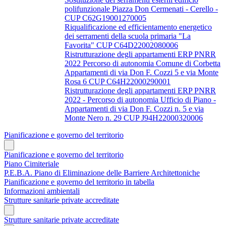
polifunzionale Piazza Don Cermenati - Cerello -
CUP C62G19001270005
Riqualificazione ed efficientamento energetico
dei serramenti della scuola primaria "La
Favorita" CUP C64D22002080006
Ristrutturazione degli appartamenti ERP PNRR
2022 Percorso di autonomia Comune di Corbetta
Appartamenti di via Don F. Cozzi 5 e via Monte
Rosa 6 CUP C64H22000290001
Ristrutturazione degli appartamenti ERP PNRR
2022 - Percorso di autonomia Ufficio di Piano -
Appartamenti di via Don F. Cozzi n. 5 e via
Monte Nero n. 29 CUP J94H22000320006
Pianificazione e governo del territorio
Pianificazione e governo del territorio
Piano Cimiteriale
P.E.B.A. Piano di Eliminazione delle Barriere Architettoniche
Pianificazione e governo del territorio in tabella
Informazioni ambientali
Strutture sanitarie private accreditate
Strutture sanitarie private accreditate