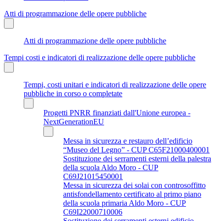
Atti di programmazione delle opere pubbliche
Atti di programmazione delle opere pubbliche
Tempi costi e indicatori di realizzazione delle opere pubbliche
Tempi, costi unitari e indicatori di realizzazione delle opere
pubbliche in corso o completate
Progetti PNRR finanziati dall'Unione europea -
NextGenerationEU
Messa in sicurezza e restauro dell’edificio
“Museo del Legno” - CUP C65F21000400001
Sostituzione dei serramenti esterni della palestra
della scuola Aldo Moro - CUP
C69J21015450001
Messa in sicurezza dei solai con controsoffitto
antisfondellamento certificato al primo piano
della scuola primaria Aldo Moro - CUP
C69I22000710006
Sostituzione dei serramenti esterni edificio