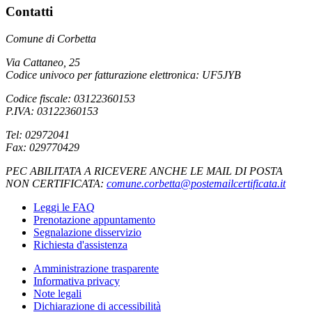
Contatti
Comune di Corbetta
Via Cattaneo, 25
Codice univoco per fatturazione elettronica: UF5JYB
Codice fiscale: 03122360153
P.IVA: 03122360153
Tel: 02972041
Fax: 029770429
PEC ABILITATA A RICEVERE ANCHE LE MAIL DI POSTA
NON CERTIFICATA:
comune.corbetta@postemailcertificata.it
Leggi le FAQ
Prenotazione appuntamento
Segnalazione disservizio
Richiesta d'assistenza
Amministrazione trasparente
Informativa privacy
Note legali
Dichiarazione di accessibilità