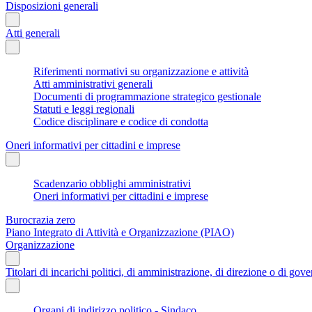
Disposizioni generali
Atti generali
Riferimenti normativi su organizzazione e attività
Atti amministrativi generali
Documenti di programmazione strategico gestionale
Statuti e leggi regionali
Codice disciplinare e codice di condotta
Oneri informativi per cittadini e imprese
Scadenzario obblighi amministrativi
Oneri informativi per cittadini e imprese
Burocrazia zero
Piano Integrato di Attività e Organizzazione (PIAO)
Organizzazione
Titolari di incarichi politici, di amministrazione, di direzione o di gov
Organi di indirizzo politico - Sindaco