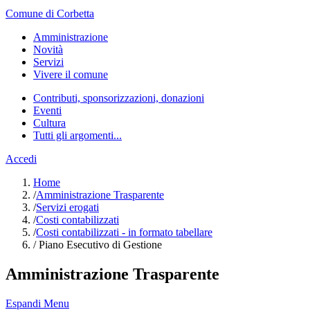
Comune di Corbetta
Amministrazione
Novità
Servizi
Vivere il comune
Contributi, sponsorizzazioni, donazioni
Eventi
Cultura
Tutti gli argomenti...
Accedi
Home
/
Amministrazione Trasparente
/
Servizi erogati
/
Costi contabilizzati
/
Costi contabilizzati - in formato tabellare
/
Piano Esecutivo di Gestione
Amministrazione Trasparente
Espandi Menu