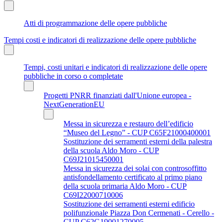
Atti di programmazione delle opere pubbliche
Tempi costi e indicatori di realizzazione delle opere pubbliche
Tempi, costi unitari e indicatori di realizzazione delle opere
pubbliche in corso o completate
Progetti PNRR finanziati dall'Unione europea -
NextGenerationEU
Messa in sicurezza e restauro dell’edificio
“Museo del Legno” - CUP C65F21000400001
Sostituzione dei serramenti esterni della palestra
della scuola Aldo Moro - CUP
C69J21015450001
Messa in sicurezza dei solai con controsoffitto
antisfondellamento certificato al primo piano
della scuola primaria Aldo Moro - CUP
C69I22000710006
Sostituzione dei serramenti esterni edificio
polifunzionale Piazza Don Cermenati - Cerello -
CUP C62G19001270005