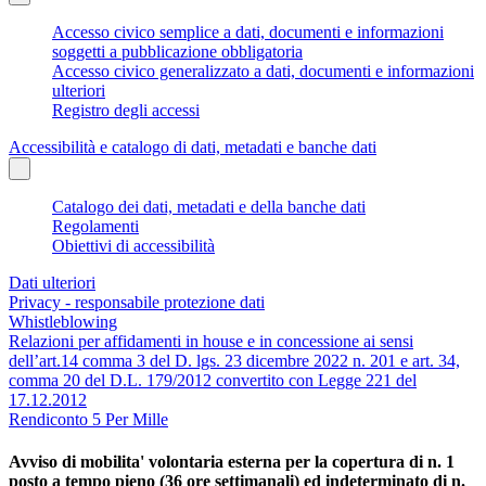
Accesso civico semplice a dati, documenti e informazioni
soggetti a pubblicazione obbligatoria
Accesso civico generalizzato a dati, documenti e informazioni
ulteriori
Registro degli accessi
Accessibilità e catalogo di dati, metadati e banche dati
Catalogo dei dati, metadati e della banche dati
Regolamenti
Obiettivi di accessibilità
Dati ulteriori
Privacy - responsabile protezione dati
Whistleblowing
Relazioni per affidamenti in house e in concessione ai sensi
dell’art.14 comma 3 del D. lgs. 23 dicembre 2022 n. 201 e art. 34,
comma 20 del D.L. 179/2012 convertito con Legge 221 del
17.12.2012
Rendiconto 5 Per Mille
Avviso di mobilita' volontaria esterna per la copertura di n. 1
posto a tempo pieno (36 ore settimanali) ed indeterminato di n.