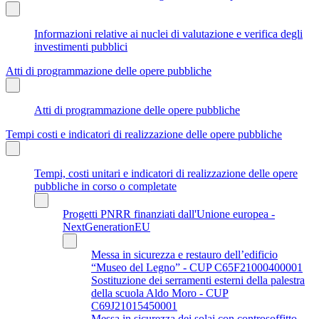
Informazioni relative ai nuclei di valutazione e verifica degli
investimenti pubblici
Atti di programmazione delle opere pubbliche
Atti di programmazione delle opere pubbliche
Tempi costi e indicatori di realizzazione delle opere pubbliche
Tempi, costi unitari e indicatori di realizzazione delle opere
pubbliche in corso o completate
Progetti PNRR finanziati dall'Unione europea -
NextGenerationEU
Messa in sicurezza e restauro dell’edificio
“Museo del Legno” - CUP C65F21000400001
Sostituzione dei serramenti esterni della palestra
della scuola Aldo Moro - CUP
C69J21015450001
Messa in sicurezza dei solai con controsoffitto