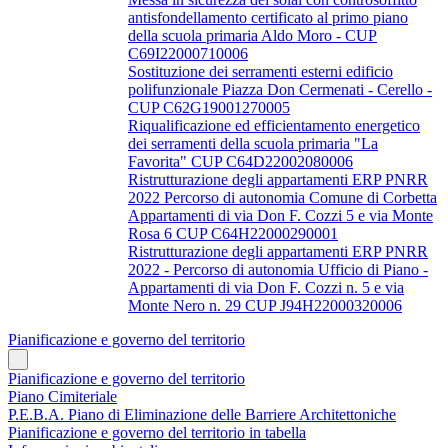
antisfondellamento certificato al primo piano
della scuola primaria Aldo Moro - CUP
C69I22000710006
Sostituzione dei serramenti esterni edificio
polifunzionale Piazza Don Cermenati - Cerello -
CUP C62G19001270005
Riqualificazione ed efficientamento energetico
dei serramenti della scuola primaria "La
Favorita" CUP C64D22002080006
Ristrutturazione degli appartamenti ERP PNRR
2022 Percorso di autonomia Comune di Corbetta
Appartamenti di via Don F. Cozzi 5 e via Monte
Rosa 6 CUP C64H22000290001
Ristrutturazione degli appartamenti ERP PNRR
2022 - Percorso di autonomia Ufficio di Piano -
Appartamenti di via Don F. Cozzi n. 5 e via
Monte Nero n. 29 CUP J94H22000320006
Pianificazione e governo del territorio
Pianificazione e governo del territorio
Piano Cimiteriale
P.E.B.A. Piano di Eliminazione delle Barriere Architettoniche
Pianificazione e governo del territorio in tabella