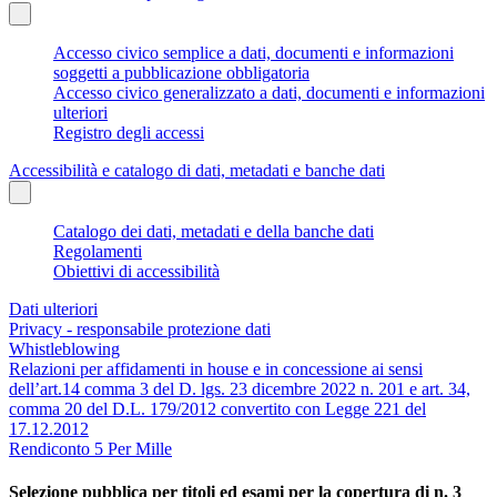
Accesso civico semplice a dati, documenti e informazioni
soggetti a pubblicazione obbligatoria
Accesso civico generalizzato a dati, documenti e informazioni
ulteriori
Registro degli accessi
Accessibilità e catalogo di dati, metadati e banche dati
Catalogo dei dati, metadati e della banche dati
Regolamenti
Obiettivi di accessibilità
Dati ulteriori
Privacy - responsabile protezione dati
Whistleblowing
Relazioni per affidamenti in house e in concessione ai sensi
dell’art.14 comma 3 del D. lgs. 23 dicembre 2022 n. 201 e art. 34,
comma 20 del D.L. 179/2012 convertito con Legge 221 del
17.12.2012
Rendiconto 5 Per Mille
Selezione pubblica per titoli ed esami per la copertura di n. 3