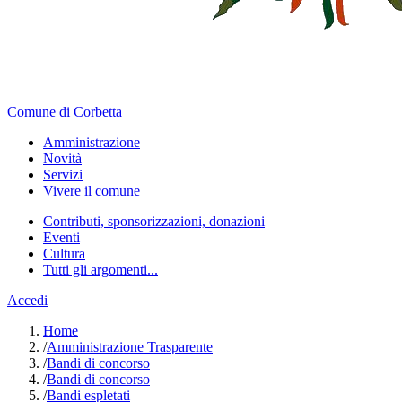
Comune di Corbetta
Amministrazione
Novità
Servizi
Vivere il comune
Contributi, sponsorizzazioni, donazioni
Eventi
Cultura
Tutti gli argomenti...
Accedi
Home
/
Amministrazione Trasparente
/
Bandi di concorso
/
Bandi di concorso
/
Bandi espletati