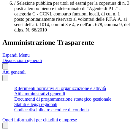
/
Selezione pubblica per titoli ed esami per la copertura di n. 3
posti a tempo pieno e indeterminato di "Agente di P.L." -
categoria C - CCNL comparto funzioni locali, di cui n. 1
posto prioritariamente riservato al volontari delle F.F.A.A. ai
sensi dell'art. 1014, commi 3 e 4, e dell'art. 678, comma 9, del
d.lgs. N. 66/2010
Amministrazione Trasparente
Espandi Menu
Disposizioni generali
Atti generali
Riferimenti normativi su organizzazione e attività
Atti amministrativi generali
Documenti di programmazione strategico gestionale
Statuti e leggi regionali
Codice disciplinare e codice di condotta
Oneri informativi per cittadini e imprese