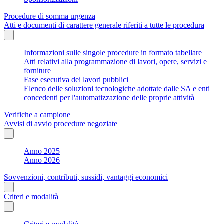
Procedure di somma urgenza
Atti e documenti di carattere generale riferiti a tutte le procedura
Informazioni sulle singole procedure in formato tabellare
Atti relativi alla programmazione di lavori, opere, servizi e
forniture
Fase esecutiva dei lavori pubblici
Elenco delle soluzioni tecnologiche adottate dalle SA e enti
concedenti per l'automatizzazione delle proprie attività
Verifiche a campione
Avvisi di avvio procedure negoziate
Anno 2025
Anno 2026
Sovvenzioni, contributi, sussidi, vantaggi economici
Criteri e modalità