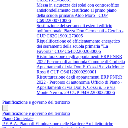
Messa in sicurezza dei solai con controsoffitto
antisfondellamento certificato al primo piano
della scuola primaria Aldo Moro - CUP
C69I22000710006
Sostituzione dei serramenti esterni edificio
polifunzionale Piazza Don Cermenati - Cerello -
CUP C62G19001270005
Riqualificazione ed efficientamento energetico
dei serramenti della scuola primaria "La
Favorita" CUP C64D22002080006
Ristrutturazione degli appartamenti ERP PNRR
2022 Percorso di autonomia Comune di Corbetta
Appartamenti di via Don F. Cozzi 5 e via Monte
Rosa 6 CUP C64H22000290001
Ristrutturazione degli appartamenti ERP PNRR
2022 - Percorso di autonomia Ufficio di Piano -
Appartamenti di via Don F. Cozzi n. 5 e via
Monte Nero n. 29 CUP J94H22000320006
Pianificazione e governo del territorio
Pianificazione e governo del territorio
Piano Cimiteriale
P.E.B.A. Piano di Eliminazione delle Barriere Architettoniche