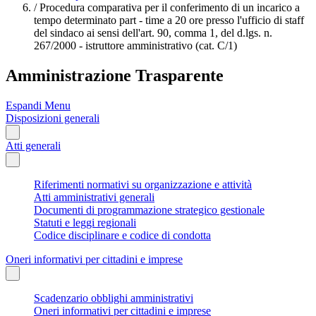
/
Procedura comparativa per il conferimento di un incarico a
tempo determinato part - time a 20 ore presso l'ufficio di staff
del sindaco ai sensi dell'art. 90, comma 1, del d.lgs. n.
267/2000 - istruttore amministrativo (cat. C/1)
Amministrazione Trasparente
Espandi Menu
Disposizioni generali
Atti generali
Riferimenti normativi su organizzazione e attività
Atti amministrativi generali
Documenti di programmazione strategico gestionale
Statuti e leggi regionali
Codice disciplinare e codice di condotta
Oneri informativi per cittadini e imprese
Scadenzario obblighi amministrativi
Oneri informativi per cittadini e imprese