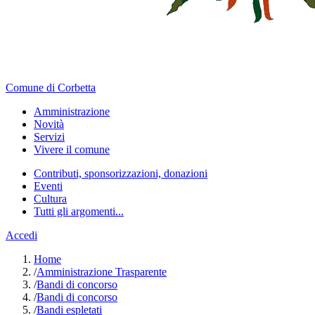
Comune di Corbetta
Amministrazione
Novità
Servizi
Vivere il comune
Contributi, sponsorizzazioni, donazioni
Eventi
Cultura
Tutti gli argomenti...
Accedi
Home
/
Amministrazione Trasparente
/
Bandi di concorso
/
Bandi di concorso
/
Bandi espletati