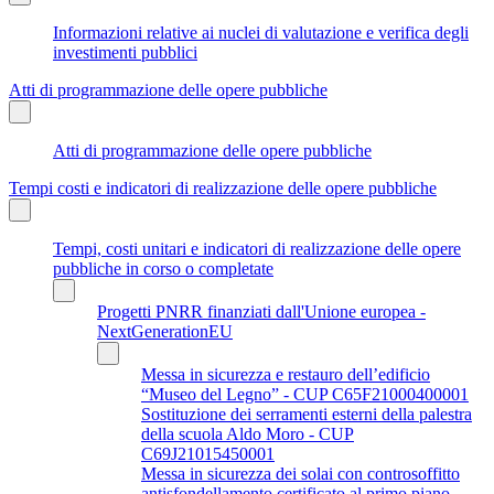
Informazioni relative ai nuclei di valutazione e verifica degli
investimenti pubblici
Atti di programmazione delle opere pubbliche
Atti di programmazione delle opere pubbliche
Tempi costi e indicatori di realizzazione delle opere pubbliche
Tempi, costi unitari e indicatori di realizzazione delle opere
pubbliche in corso o completate
Progetti PNRR finanziati dall'Unione europea -
NextGenerationEU
Messa in sicurezza e restauro dell’edificio
“Museo del Legno” - CUP C65F21000400001
Sostituzione dei serramenti esterni della palestra
della scuola Aldo Moro - CUP
C69J21015450001
Messa in sicurezza dei solai con controsoffitto
antisfondellamento certificato al primo piano