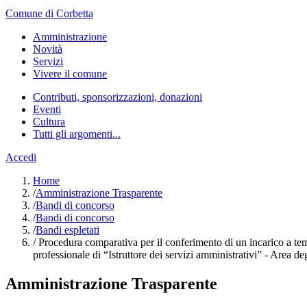
Comune di Corbetta
Amministrazione
Novità
Servizi
Vivere il comune
Contributi, sponsorizzazioni, donazioni
Eventi
Cultura
Tutti gli argomenti...
Accedi
Home
/
Amministrazione Trasparente
/
Bandi di concorso
/
Bandi di concorso
/
Bandi espletati
/
Procedura comparativa per il conferimento di un incarico a temp
professionale di “Istruttore dei servizi amministrativi” - Area 
Amministrazione Trasparente