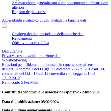
Accesso civico generalizzato a dati, documenti e informazioni
ulteriori
Registro degli accessi
Accessibilità e catalogo di dati, metadati e banche dati
Catalogo dei dati, metadati e della banche dati
Regolamenti
Obiettivi di accessibilità
Dati ulteriori
Privacy - responsabile protezione dati
Whistleblowing
Relazioni per affidamenti in house e in concessione ai sensi
dell’art.14 comma 3 del D. lgs. 23 dicembre 2022 n. 201 e art. 34,
comma 20 del D.L. 179/2012 convertito con Legge 221 del
17.12.2012
Rendiconto 5 Per Mille
Contributi economici alle associazioni sportive - Anno 2020
Data di pubblicazione:
08/02/2024
Data di ultimo aggiornamento:
06/06/2025