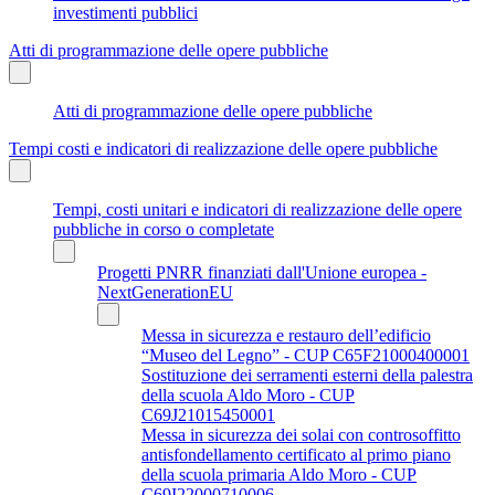
investimenti pubblici
Atti di programmazione delle opere pubbliche
Atti di programmazione delle opere pubbliche
Tempi costi e indicatori di realizzazione delle opere pubbliche
Tempi, costi unitari e indicatori di realizzazione delle opere
pubbliche in corso o completate
Progetti PNRR finanziati dall'Unione europea -
NextGenerationEU
Messa in sicurezza e restauro dell’edificio
“Museo del Legno” - CUP C65F21000400001
Sostituzione dei serramenti esterni della palestra
della scuola Aldo Moro - CUP
C69J21015450001
Messa in sicurezza dei solai con controsoffitto
antisfondellamento certificato al primo piano
della scuola primaria Aldo Moro - CUP
C69I22000710006