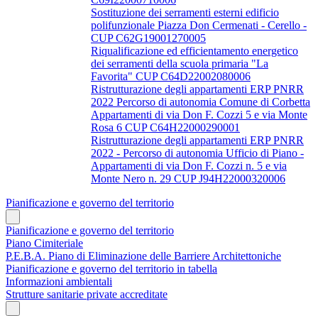
Sostituzione dei serramenti esterni edificio
polifunzionale Piazza Don Cermenati - Cerello -
CUP C62G19001270005
Riqualificazione ed efficientamento energetico
dei serramenti della scuola primaria "La
Favorita" CUP C64D22002080006
Ristrutturazione degli appartamenti ERP PNRR
2022 Percorso di autonomia Comune di Corbetta
Appartamenti di via Don F. Cozzi 5 e via Monte
Rosa 6 CUP C64H22000290001
Ristrutturazione degli appartamenti ERP PNRR
2022 - Percorso di autonomia Ufficio di Piano -
Appartamenti di via Don F. Cozzi n. 5 e via
Monte Nero n. 29 CUP J94H22000320006
Pianificazione e governo del territorio
Pianificazione e governo del territorio
Piano Cimiteriale
P.E.B.A. Piano di Eliminazione delle Barriere Architettoniche
Pianificazione e governo del territorio in tabella
Informazioni ambientali
Strutture sanitarie private accreditate