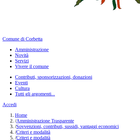
Comune di Corbetta
Amministrazione
Novità
Servizi
Vivere il comune
Contributi, sponsorizzazioni, donazioni
Eventi
Cultura
Tutti gli argomenti...
Accedi
Home
/
Amministrazione Trasparente
/
Sovvenzioni, contributi, sussidi, vantaggi economici
/
Criteri e modalità
/
Criteri e modalità